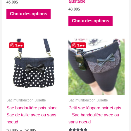
ajustable
45.00
$
48.00
$
Ce
Choix des options
produit
Ce
Choix des options
a
produit
plusieurs
a
variations.
plusieurs
Les
variations
Save
Save
options
Les
peuvent
options
être
peuvent
choisies
être
sur
choisies
la
sur
page
la
Sac multifonction Juliette
Sac multifonction Juliette
du
page
Sac bandoulière pois blanc –
produit
Petit sac léopard noir et gris
du
Sac de taille avec ou sans
– Sac bandoulière avec ou
produit
noeud
sans noeud
Plage
50.00
$
–
52.00
$