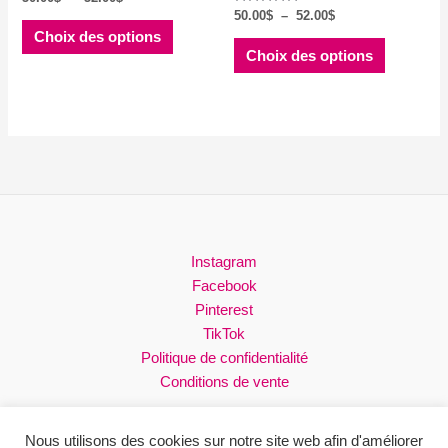
de
Note
Plage
50.00
$
–
52.00
$
Ce
5.00
prix :
de
Choix des options
sur 5
Ce
produit
50.00$
prix :
Choix des options
à
produit
50.00$
a
52.00$
à
a
plusieurs
52.00$
plusieurs
variations.
variations
Les
Les
options
options
peuvent
peuvent
être
être
choisies
choisies
Instagram
sur
sur
Facebook
la
la
Pinterest
page
page
TikTok
du
du
Politique de confidentialité
produit
produit
Conditions de vente
Nous utilisons des cookies sur notre site web afin d'améliorer