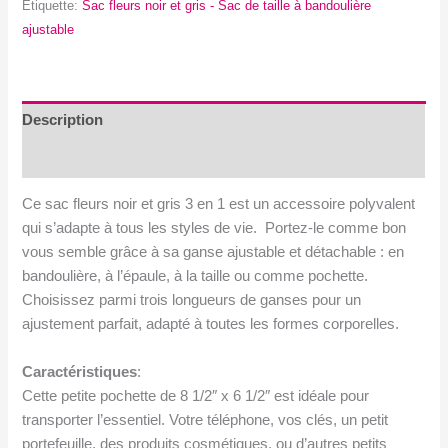
Étiquette:
Sac fleurs noir et gris - Sac de taille à bandoulière
et
ajustable
gris
-
Sac
de
Description
taille
Avis (0)
à
bandoulière
Ce sac fleurs noir et gris 3 en 1 est un accessoire polyvalent
ajustable
qui s’adapte à tous les styles de vie. Portez-le comme bon
vous semble grâce à sa ganse ajustable et détachable : en
bandoulière, à l’épaule, à la taille ou comme pochette.
Choisissez parmi trois longueurs de ganses pour un
ajustement parfait, adapté à toutes les formes corporelles.
Caractéristiques
:
Cette petite pochette de 8 1/2″ x 6 1/2″ est idéale pour
transporter l’essentiel. Votre téléphone, vos clés, un petit
portefeuille, des produits cosmétiques, ou d’autres petits