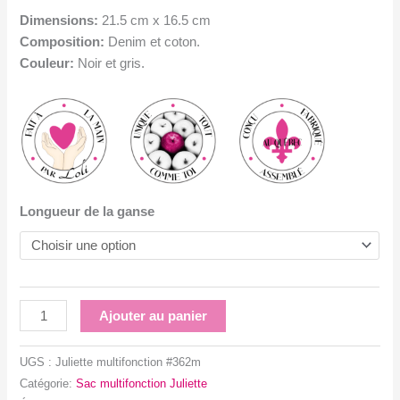
Dimensions:
21.5 cm x 16.5 cm
Composition:
Denim et coton.
Couleur:
Noir et gris.
Longueur de la ganse
quantité
Ajouter au panier
de
Sac
UGS :
Juliette multifonction #362m
fleurs
Catégorie:
Sac multifonction Juliette
noir