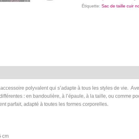
de
Étiquette:
Sac de taille cuir n
taille
cuir
noir
-
Pochette
cellulaire
à
bandoulière
n accessoire polyvalent qui s’adapte à tous les styles de vie. Av
ifférentes : en bandoulière, à l’épaule, à la taille, ou comme po
t parfait, adapté à toutes les formes corporelles.
5 cm