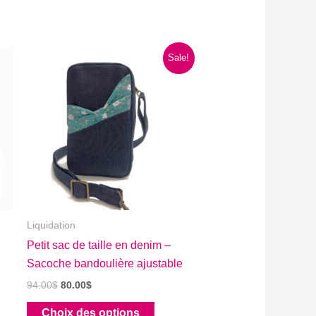
Sale!
Liquidation
Petit sac de taille en denim –
Sacoche bandoulière ajustable
Le
Le
94.00
$
80.00
$
prix
prix
Ce
initial
actuel
Choix des options