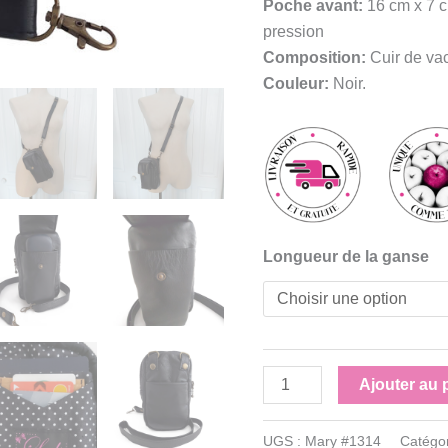
Poche avant:
16 cm x 7 c
pression
Composition:
Cuir de va
Couleur:
Noir.
Longueur de la ganse
quantité
Ajouter au 
de
Sac
UGS :
Mary #1314
Catégo