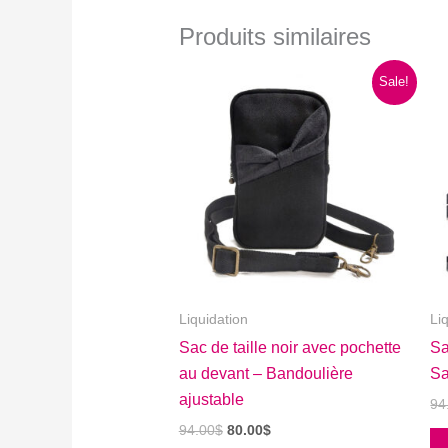
Produits similaires
Sale!
Liquidation
Li
Sac de taille noir avec pochette
Sa
au devant – Bandoulière
Sa
ajustable
94
Le
Le
94.00
$
80.00
$
prix
prix