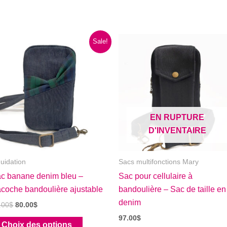
Sale!
EN RUPTURE
D'INVENTAIRE
quidation
Sacs multifonctions Mary
c banane denim bleu –
Sac pour cellulaire à
coche bandoulière ajustable
bandoulière – Sac de taille en
denim
Le
Le
.00
$
80.00
$
prix
prix
97.00
$
Ce
initial
actuel
Choix des options