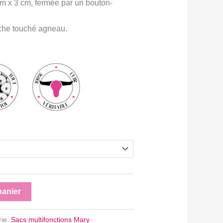
m x 3 cm, fermée par un bouton-
che touché agneau.
panier
rie:
Sacs multifonctions Mary