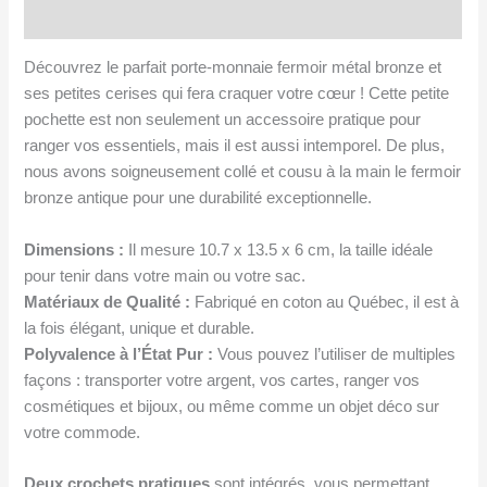
Avis (0)
et
noir
Découvrez le parfait porte-monnaie fermoir métal bronze et
ses petites cerises qui fera craquer votre cœur ! Cette petite
pochette est non seulement un accessoire pratique pour
ranger vos essentiels, mais il est aussi intemporel. De plus,
nous avons soigneusement collé et cousu à la main le fermoir
bronze antique pour une durabilité exceptionnelle.
Dimensions :
Il mesure 10.7 x 13.5 x 6 cm, la taille idéale
pour tenir dans votre main ou votre sac.
Matériaux de Qualité :
Fabriqué en coton au Québec, il est à
la fois élégant, unique et durable.
Polyvalence à l’État Pur :
Vous pouvez l’utiliser de multiples
façons : transporter votre argent, vos cartes, ranger vos
cosmétiques et bijoux, ou même comme un objet déco sur
votre commode.
Deux crochets pratiques
sont intégrés, vous permettant