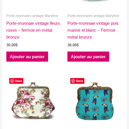
produit
Porte-monnaies vintage Maryline
Porte-monnaies vintage Maryline
Porte-monnaie vintage fleurs
Porte-monnaie vintage pois
roses – fermoir en métal
marine et blanc – Fermoir
bronze
métal bronze
30.00
$
30.00
$
Ajouter au panier
Ajouter au panier
Save
Save