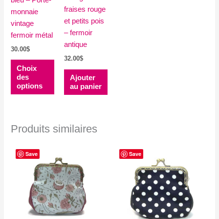
bleu – Porte-
fraises rouge
monnaie
et petits pois
vintage
– fermoir
fermoir métal
antique
30.00
$
32.00
$
Ce
Choix
produit
des
Ajouter
a
options
au panier
plusieurs
variations.
Les
Produits similaires
options
peuvent
Save
Save
être
choisies
sur
la
page
du