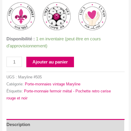
Disponibilité :
1 en inventaire (peut être en cours
d’approvisionnement)
quantité
Ajouter au panier
de
Porte-
UGS :
Maryline #505
monnaie
Catégorie:
Porte-monnaies vintage Maryline
fermoir
Étiquette:
Porte-monnaie fermoir métal - Pochette retro cerise
métal
rouge et noir
-
Pochette
retro
cerise
Description
rouge