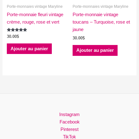
Porte-monnaies vintage Maryline
Porte-monnaies vintage Maryline
Porte-monnaie fleuri vintage
Porte-monnaie vintage
crème, rouge, rose et vert
toucans – Turquoise, rose et
jaune
Note
30.00
$
30.00
$
5.00
sur 5
Ajouter au panier
Ajouter au panier
Instagram
Facebook
Pinterest
TikTok