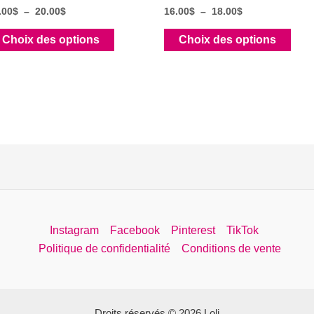
Plage
Plage
.00
$
–
20.00
$
16.00
$
–
18.00
$
de
de
Ce
Ce
prix :
prix :
Choix des options
Choix des options
18.00$
16.00$
produit
prod
à
à
a
a
20.00$
18.00$
plusieurs
plus
variations.
varia
Les
Les
options
opti
peuvent
peuv
être
être
choisies
choi
sur
sur
Instagram
Facebook
Pinterest
TikTok
la
la
Politique de confidentialité
Conditions de vente
page
pag
du
du
produit
prod
Droits réservés © 2026 Loli