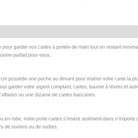
rétro
noir
flamants
roses
-
Fermoir
e pour garder vos cartes à portée de main tout en restant minim
à
ssoire parfait pour vous.
cliquet
cm possède une poche au devant pour insérer votre carte la plu
t pour garder votre argent comptant, cartes, baume à lèvres et autr
’affaires ou une dizaine de cartes bancaires.
 en robe, notre porte-cartes s’insère aisément dans n’importe q
rs de soirées ou de sorties.