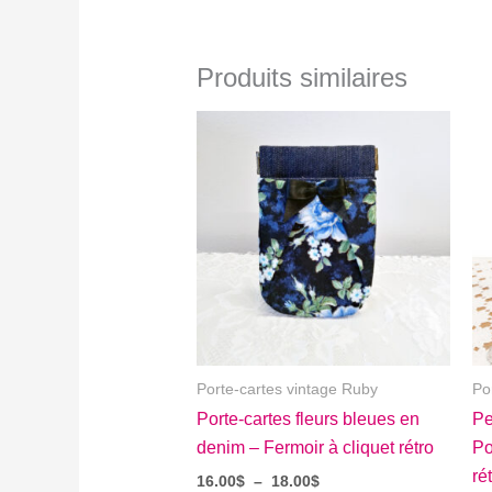
Produits similaires
Porte-cartes vintage Ruby
Po
Porte-cartes fleurs bleues en
Pe
denim – Fermoir à cliquet rétro
Po
ré
Plage
16.00
$
–
18.00
$