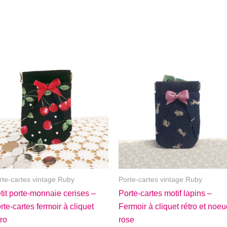
rte-cartes vintage Ruby
Porte-cartes vintage Ruby
tit porte-monnaie cerises –
Porte-cartes motif lapins –
rte-cartes fermoir à cliquet
Fermoir à cliquet rétro et noe
tro
rose