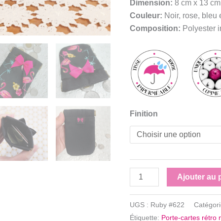
Dimension:
8 cm x 13 cm
Couleur:
Noir,
rose, bleu 
Composition:
Polyester 
Finition
quantité
Ajouter au 
de
Porte-
UGS :
Ruby #622
Catégor
cartes
Étiquette:
Porte-cartes rétro 