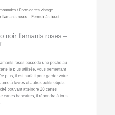
e-monnaies
/
Porte-cartes vintage
ir flamants roses – Fermoir à cliquet
ro noir flamants roses –
t
Plage
$
de
flamants roses possède une poche au
prix :
arte la plus utilisée, vous permettant
16.00$
De plus, il est parfait pour garder votre
à
aume à lèvres et autres petits objets
18.00$
cité pouvant atteindre 20 cartes
de cartes bancaires, il répondra à tous
.