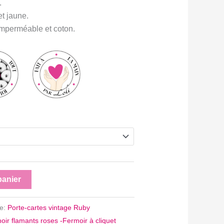
.
et jaune.
imperméable et coton.
panier
ie:
Porte-cartes vintage Ruby
noir flamants roses -Fermoir à cliquet