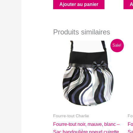
Ajouter au panier
A
Produits similaires
Sale!
Fourre-tout Charlie
Fo
Fourre-tout noir, mauve, blanc –
Fo
Sac bandoulière noeud cuirette
Sa