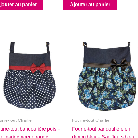
jouter au panier
Ajouter au panier
urre-tout Charlie
Fourre-tout Charlie
urre-tout bandoulière pois –
Fourre-tout bandoulière en
c marine noeud rouge
denim bleu – Sac fleurs bleu,