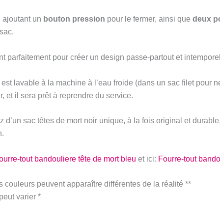
n ajoutant un
bouton pression
pour le fermer, ainsi que
deux po
sac.
ent parfaitement pour créer un design passe-partout et intemporel
c est lavable à la machine à l’eau froide (dans un sac filet pour ne
 et il sera prêt à reprendre du service.
’un sac têtes de mort noir unique, à la fois original et durabl
n.
ourre-tout bandouliere tête de mort bleu
et ici:
Fourre-tout bando
s couleurs peuvent apparaître différentes de la réalité **
peut varier *