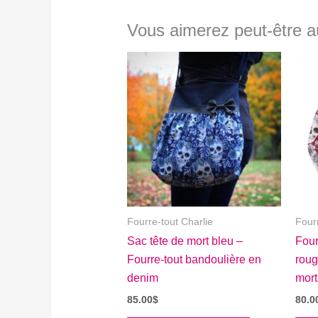
Vous aimerez peut-être 
Fourre-tout Charlie
Four
Sac tête de mort bleu –
Four
Fourre-tout bandoulière en
roug
denim
mort
85.00
$
80.0