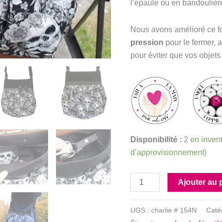
l’épaule ou en bandoulièr
Nous avons amélioré ce fo
pression
pour le fermer, 
pour éviter que vos objets
Disponibilité :
2 en invent
d’approvisionnement)
quantité
Ajouter au 
de
Fourre-
UGS :
charlie # 154N
Caté
tout