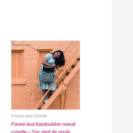
Fourre-tout Charlie
Fourre-tout bandoulière noeud
cuirette – Sac pied de poule