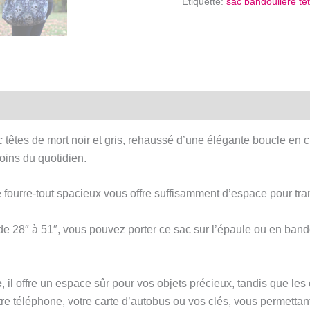
Étiquette:
sac bandoulière têt
avec
boucle
en
cuirette
-
Sac
têtes
de
têtes de mort noir et gris, rehaussé d’une élégante boucle en c
mort
oins du quotidien.
noir
et
e fourre-tout spacieux vous offre suffisamment d’espace pour tr
gris
e 28″ à 51″, vous pouvez porter ce sac sur l’épaule ou en bando
e
, il offre un espace sûr pour vos objets précieux, tandis que les
 téléphone, votre carte d’autobus ou vos clés, vous permettant 