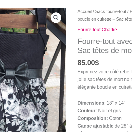
Accueil
/
Sacs fourre-tout
/
F
boucle en cuirette – Sac tête
Fourre-tout Charlie
Fourre-tout avec
Sac têtes de mor
85.00
$
Exprimez votre côté rebell
jolie sac têtes de mort no
élégante boucle en cuirett
Dimensions
: 18″ x 14″
Couleur:
Noir et gris
Composition:
Coton
G
anse ajustable
de 28″ à