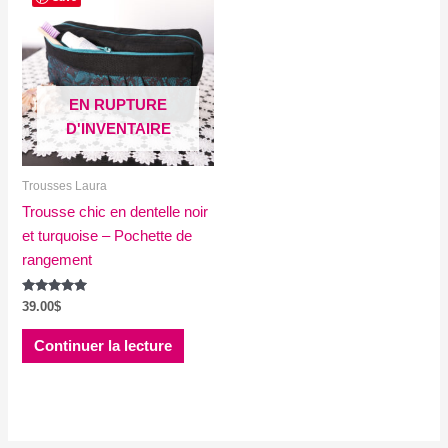
EN RUPTURE
D'INVENTAIRE
Trousses Laura
Trousse chic en dentelle noir
et turquoise – Pochette de
rangement
Note
39.00
$
5.00
sur 5
Continuer la lecture