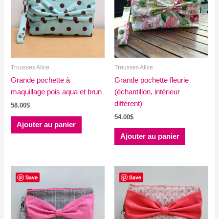
Trousses Alice
Trousses Alice
Grande pochette à
Grande pochette fleurie
maquillage pois aqua et brun
(échantillon, intérieur
différent)
58.00
$
54.00
$
Ajouter au panier
Ajouter au panier
Save
Save