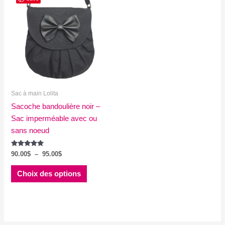
Sac à main Lolita
Sacoche bandoulière noir –
Sac imperméable avec ou
sans noeud
Note
Plage
90.00
$
–
95.00
$
5.00
de
sur 5
Ce
prix :
Choix des options
produit
90.00$
à
a
95.00$
plusieurs
variations.