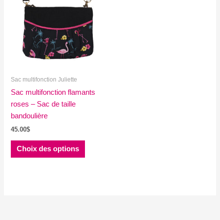
Sac multifonction Juliette
Sac multifonction flamants
roses – Sac de taille
bandoulière
45.00
$
Ce
Choix des options
produit
a
plusieurs
variations.
Les
options