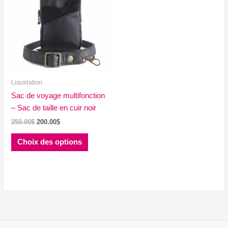
Liquidation
Sac de voyage multifonction
– Sac de taille en cuir noir
Le
Le
250.00
$
200.00
$
prix
prix
Ce
initial
actuel
Choix des options
produit
était :
est :
250.00$.
200.00$.
a
plusieurs
variations.
Les
options
peuvent