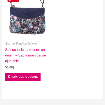
Sac multifonction Juliette
Sac de taille La muerte en
denim – Sac à main ganse
ajustable
50.00
$
Ce
Choix des options
produit
a
plusieurs
variations.
Les