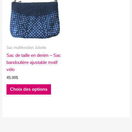
Sac multifonction Juliette
Sac de taille en denim – Sac
bandoulière ajustable motif
vélo
45.00
$
Ce
Choix des options
produit
a
plusieurs
variations.
Les
options