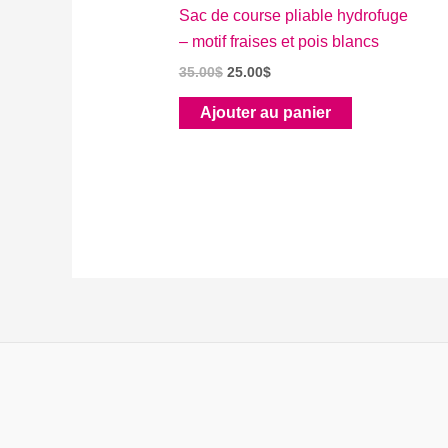
Sac de course pliable hydrofuge
– motif fraises et pois blancs
Le
Le
35.00
$
25.00
$
prix
prix
initial
actuel
Ajouter au panier
était :
est :
35.00$.
25.00$.