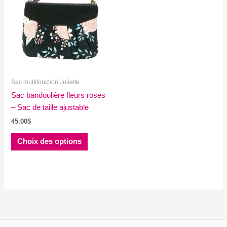
Sac multifonction Juliette
Sac bandoulière fleurs roses
– Sac de taille ajustable
45.00
$
Ce
Choix des options
produit
a
plusieurs
variations.
Les
options
peuvent