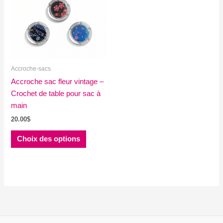
Accroche-sacs
Accroche sac fleur vintage –
Crochet de table pour sac à
main
20.00
$
Ce
Choix des options
produit
a
plusieurs
variations.
Les
options
peuvent