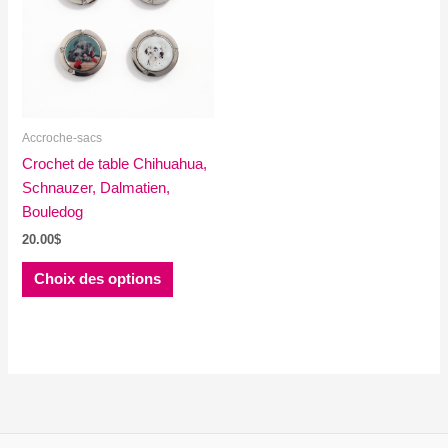
Accroche-sacs
Crochet de table Chihuahua,
Schnauzer, Dalmatien,
Bouledog
20.00
$
Ce
Choix des options
produit
a
plusieurs
variations.
Les
options
peuvent