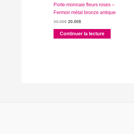
Porte-monnaie fleurs roses –
Fermoir métal bronze antique
Le
Le
30.00
$
20.00
$
prix
prix
initial
actuel
Continuer la lecture
était :
est :
30.00$.
20.00$.