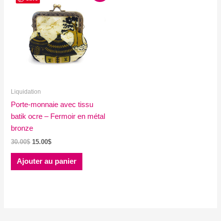
Liquidation
Porte-monnaie avec tissu
batik ocre – Fermoir en métal
bronze
Le
Le
30.00
$
15.00
$
prix
prix
initial
actuel
Ajouter au panier
était :
est :
30.00$.
15.00$.