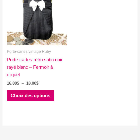
Porte-cartes vintage Ruby
Porte-cartes rétro satin noir
rayé blanc – Fermoir à
cliquet
Plage
16.00
$
–
18.00
$
de
Ce
prix :
Choix des options
produit
16.00$
à
a
18.00$
plusieurs
variations.
Les
options