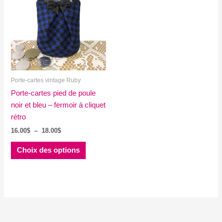
Porte-cartes vintage Ruby
Porte-cartes pied de poule
noir et bleu – fermoir à cliquet
rétro
Plage
16.00
$
–
18.00
$
de
Ce
prix :
Choix des options
produit
16.00$
à
a
18.00$
plusieurs
variations.
Les
options