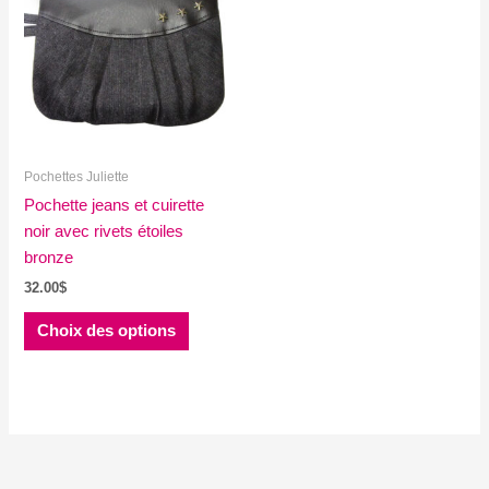
Pochettes Juliette
Pochette jeans et cuirette
noir avec rivets étoiles
bronze
32.00
$
Ce
Choix des options
produit
a
plusieurs
variations.
Les
options