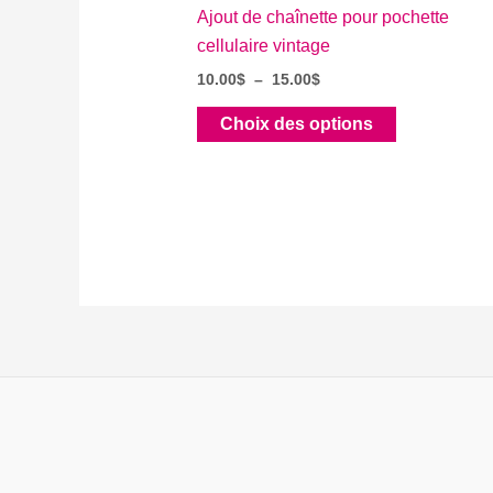
Ajout de chaînette pour pochette
cellulaire vintage
Plage
10.00
$
–
15.00
$
de
Ce
prix :
Choix des options
10.00$
produit
à
a
15.00$
plusieurs
variations.
Les
options
peuvent
être
choisies
sur
la
page
du