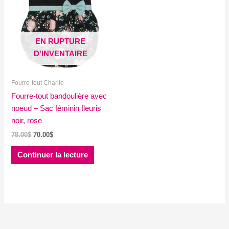
EN RUPTURE
D'INVENTAIRE
Fourre-tout Charlie
Fourre-tout bandoulière avec
noeud – Sac féminin fleuris
noir, rose
Le
Le
78.00
$
70.00
$
prix
prix
initial
actuel
Continuer la lecture
était :
est :
78.00$.
70.00$.