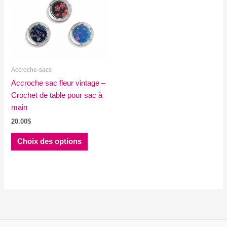
Accroche-sacs
Accroche sac fleur vintage –
Crochet de table pour sac à
main
20.00
$
Ce
Choix des options
produit
a
plusieurs
variations.
Les
options
peuvent