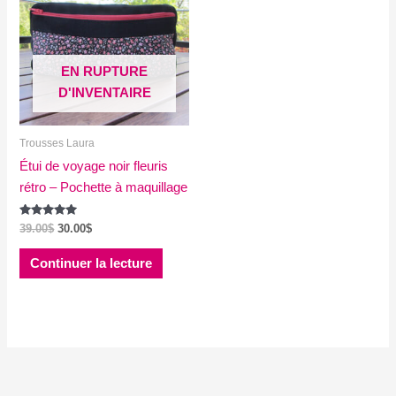
EN RUPTURE
D'INVENTAIRE
Trousses Laura
Étui de voyage noir fleuris
rétro – Pochette à maquillage
Note
Le
Le
39.00
$
30.00
$
5.00
prix
prix
sur 5
initial
actuel
Continuer la lecture
était :
est :
39.00$.
30.00$.