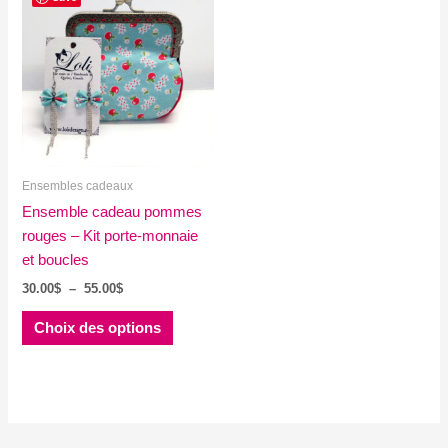
Ensembles cadeaux
Ensemble cadeau pommes
rouges – Kit porte-monnaie
et boucles
Plage
30.00
$
–
55.00
$
de
Ce
prix :
Choix des options
produit
30.00$
à
a
55.00$
plusieurs
variations.
Les