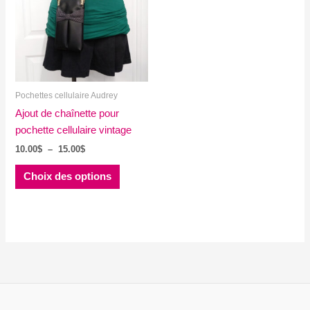
Pochettes cellulaire Audrey
Ajout de chaînette pour
pochette cellulaire vintage
Plage
10.00
$
–
15.00
$
de
Ce
prix :
Choix des options
produit
10.00$
à
a
15.00$
plusieurs
variations.
Les
options
peuvent
être