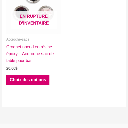
EN RUPTURE
D'INVENTAIRE
Accroche-sacs
Crochet noeud en résine
époxy – Accroche sac de
table pour bar
20.00
$
Ce
Choix des options
produit
a
plusieurs
variations.
Les
options
peuvent