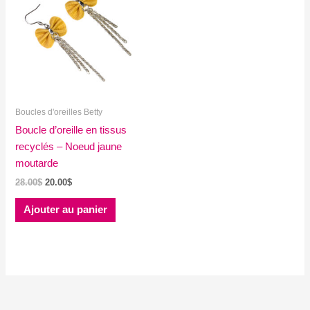
Boucles d'oreilles Betty
Boucle d’oreille en tissus
recyclés – Noeud jaune
moutarde
Le
Le
28.00
$
20.00
$
prix
prix
initial
actuel
Ajouter au panier
était :
est :
28.00$.
20.00$.