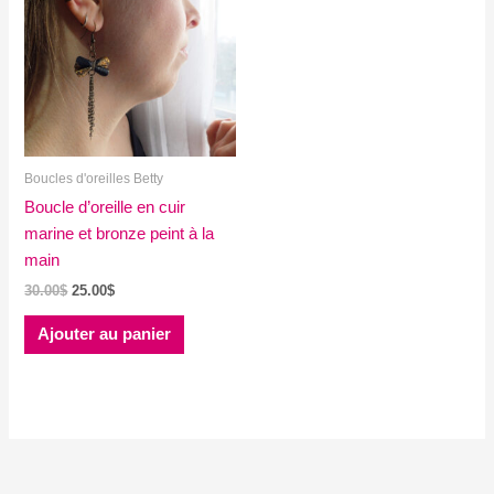
Boucles d'oreilles Betty
Boucle d’oreille en cuir
marine et bronze peint à la
main
Le
Le
30.00
$
25.00
$
prix
prix
initial
actuel
Ajouter au panier
était :
est :
30.00$.
25.00$.