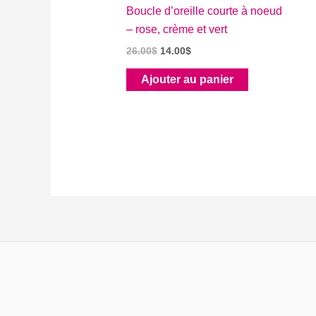
Boucle d’oreille courte à noeud
– rose, crème et vert
Le
Le
26.00
$
14.00
$
prix
prix
initial
actuel
Ajouter au panier
était :
est :
26.00$.
14.00$.